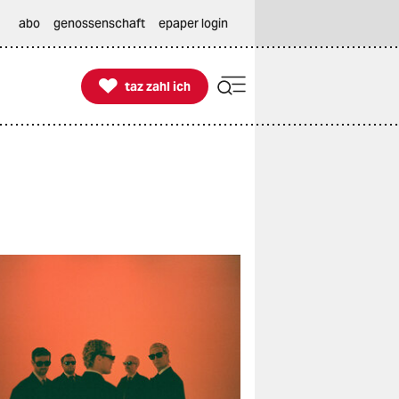
abo
genossenschaft
epaper login

taz zahl ich
taz zahl ich