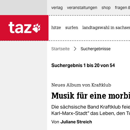
hautnavigation anspringen
hauptinhalt anspringen
footer anspringen
verlag
veranstaltungen
shop
fragen &
hitze
surfen
landtagswahl in sachse

taz zahl ich
taz zahl ich
Startseite
Suchergebnisse
themen
politik
Suchergebnis 1 bis 20 von 54
öko
Neues Album von Kraftklub
gesellschaft
Musik für eine morbi
kultur
Die sächsische Band Kraftklub fei
Karl-Marx-Stadt“ das Leben, den T
sport
Von
Juliane Streich