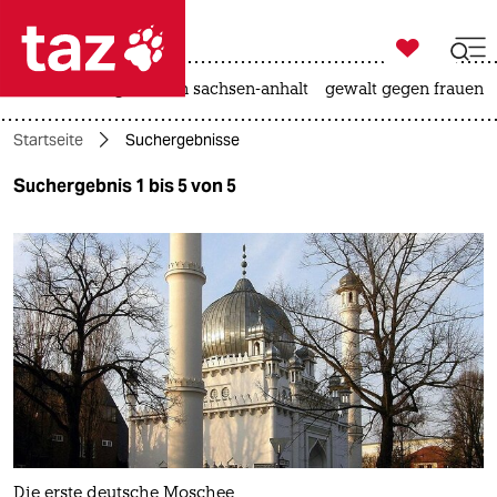

taz zahl ich
hitze
landtagswahl in sachsen-anhalt
gewalt gegen frauen

taz zahl ich
Startseite
Suchergebnisse
taz zahl ich
Suchergebnis 1 bis 5 von 5
themen
politik
öko
gesellschaft
kultur
sport
Die erste deutsche Moschee