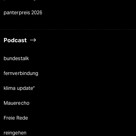
panterpreis 2026
Podcast
bundestalk
fernverbindung
klima update°
Mauerecho
Freie Rede
reingehen