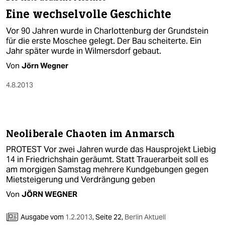
berlin
Eine wechselvolle Geschichte
nord
Vor 90 Jahren wurde in Charlottenburg der Grundstein
für die erste Moschee gelegt. Der Bau scheiterte. Ein
wahrheit
Jahr später wurde in Wilmersdorf gebaut.
Von
Jörn Wegner
verlag
4.8.2013
verlag
veranstaltungen
shop
Neoliberale Chaoten im Anmarsch
fragen & hilfe
PROTEST Vor zwei Jahren wurde das Hausprojekt Liebig
14 in Friedrichshain geräumt. Statt Trauerarbeit soll es
unterstützen
am morgigen Samstag mehrere Kundgebungen gegen
Mietsteigerung und Verdrängung geben
abo
Von
JÖRN WEGNER
genossenschaft
Ausgabe vom
1.2.2013
,
Seite 22,
Berlin Aktuell