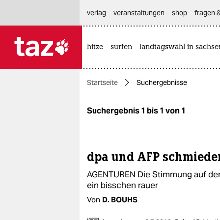
hautnavigation anspringen
hauptinhalt anspringen
footer anspringen
verlag
veranstaltungen
shop
fragen &
hitze
surfen
landtagswahl in sachse

taz zahl ich
taz zahl ich
Startseite
Suchergebnisse
themen
politik
Suchergebnis 1 bis 1 von 1
öko
gesellschaft
dpa und AFP schmieden
AGENTUREN Die Stimmung auf dem 
kultur
ein bisschen rauer
sport
Von
D. BOUHS