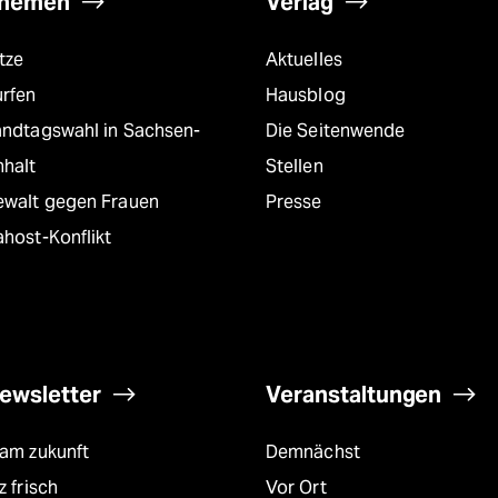
hemen
Verlag
tze
Aktuelles
urfen
Hausblog
andtagswahl in Sachsen-
Die Seitenwende
nhalt
Stellen
ewalt gegen Frauen
Presse
host-Konflikt
ewsletter
Veranstaltungen
eam zukunft
Demnächst
z frisch
Vor Ort