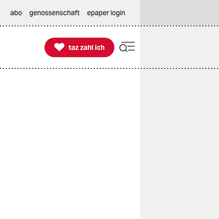
abo
genossenschaft
epaper login

taz zahl ich
taz zahl ich