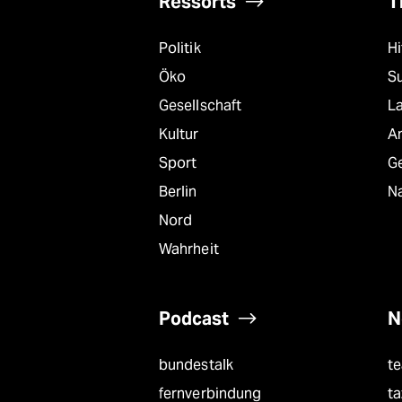
Ressorts
T
Politik
Hi
Öko
S
Gesellschaft
L
Kultur
A
Sport
G
Berlin
Na
Nord
Wahrheit
Podcast
N
bundestalk
t
fernverbindung
ta