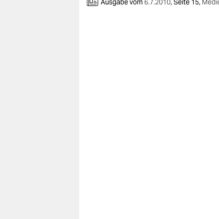
berlin
Ausgabe vom
6.7.2010
,
Seite 15,
Medi
nord
wahrheit
verlag
verlag
veranstaltungen
shop
fragen & hilfe
unterstützen
abo
genossenschaft