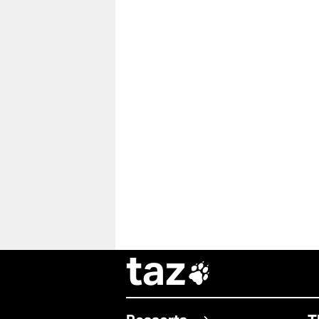
taz
