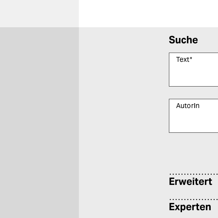
Suche
Text
*
AutorIn
Bitte füllen Sie
Erweitert
Experten