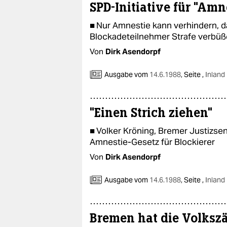
epaper login
SPD-Initiative für "Amn
■ Nur Amnestie kann verhindern, d
Blockadeteilnehmer Strafe verbü
Von
Dirk Asendorpf
Ausgabe vom
14.6.1988
,
Seite ,
Inland
"Einen Strich ziehen"
■ Volker Kröning, Bremer Justizse
Amnestie-Gesetz für Blockierer
Von
Dirk Asendorpf
Ausgabe vom
14.6.1988
,
Seite ,
Inland
Bremen hat die Volkszä