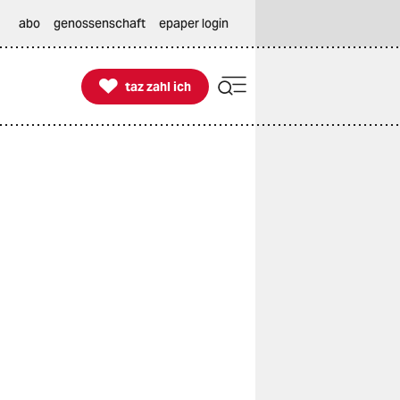
abo
genossenschaft
epaper login

taz zahl ich
taz zahl ich