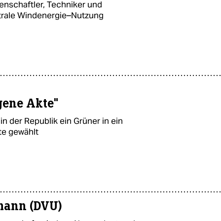
enschaftler, Techniker und
trale Windenergie–Nutzung
igene Akte"
n der Republik ein Grüner in ein
te gewählt
mann (DVU)