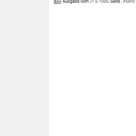
berlin
Ausgabe vom
21.6.1988
,
Seite ,
Inland
nord
wahrheit
verlag
verlag
veranstaltungen
shop
fragen & hilfe
unterstützen
abo
genossenschaft