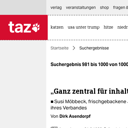
hautnavigation anspringen
hauptinhalt anspringen
footer anspringen
verlag
veranstaltungen
shop
fragen &
katzen
usa unter trump
hitze
nied

taz zahl ich
taz zahl ich
Startseite
Suchergebnisse
themen
politik
Suchergebnis 981 bis 1000 von 100
öko
gesellschaft
„Ganz zentral für inhalt
■ Susi Möbbeck, frischgebackene 
kultur
ihres Verbandes
sport
Von
Dirk Asendorpf