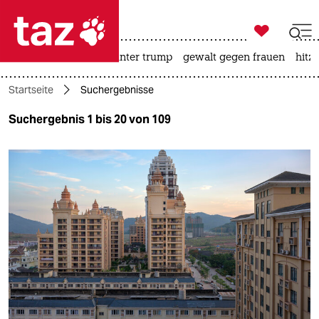

taz zahl ich
nahost-konflikt
usa unter trump
gewalt gegen frauen
hitze

taz zahl ich
Startseite
Suchergebnisse
taz zahl ich
Suchergebnis 1 bis 20 von 109
themen
politik
öko
gesellschaft
kultur
sport