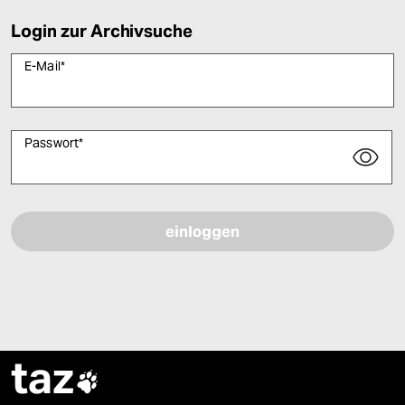
Login zur Archivsuche
E-Mail
*
Passwort
*
Bitte füllen Sie alle Pflichtfelder (*) aus, um fortfahren zu können.
taz
