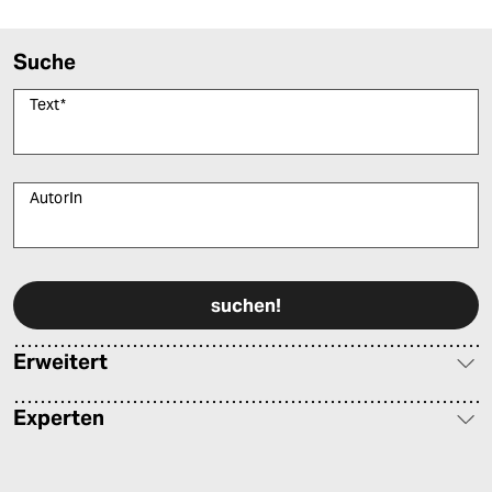
Suche
Text
*
AutorIn
Bitte füllen Sie alle Pflichtfelder (*) aus, um fortfahren zu können.
Erweitert
Experten