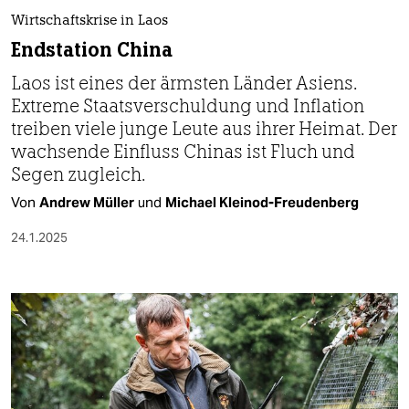
berlin
Wirtschaftskrise in Laos
nord
Endstation China
Laos ist eines der ärmsten Länder Asiens.
wahrheit
Extreme Staatsverschuldung und Inflation
verlag
treiben viele junge Leute aus ihrer Heimat. Der
wachsende Einfluss Chinas ist Fluch und
verlag
Segen zugleich.
veranstaltungen
Von
Andrew Müller
und
Michael Kleinod-Freudenberg
shop
24.1.2025
fragen & hilfe
unterstützen
abo
genossenschaft