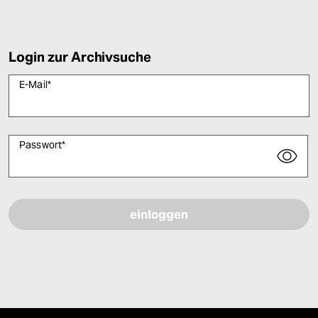
Login zur Archivsuche
E-Mail
*
Passwort
*
Bitte füllen Sie alle Pflichtfelder (*) aus, um fortfahren zu können.