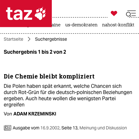

taz zahl ich
hitze
krieg in der ukraine
us-demokraten
nahost-konflikt

taz zahl ich
Startseite
Suchergebnisse
taz zahl ich
Suchergebnis 1 bis 2 von 2
themen
politik
Die Chemie bleibt kompliziert
öko
Die Polen haben spät erkannt, welche Chancen sich
durch Rot-Grün für die deutsch-polnischen Beziehungen
gesellschaft
ergeben. Auch heute wollen die wenigsten Partei
ergreifen
kultur
Von
ADAM KRZEMINSKI
sport
Ausgabe vom
16.9.2002
,
Seite 13,
Meinung und Diskussion