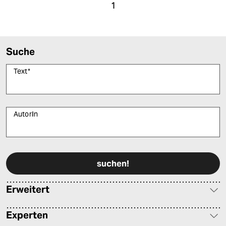
epaper login
1
Suche
Text
*
AutorIn
Bitte füllen Sie alle Pflichtfelder (*) aus, um fortfahren zu können.
Erweitert
Experten