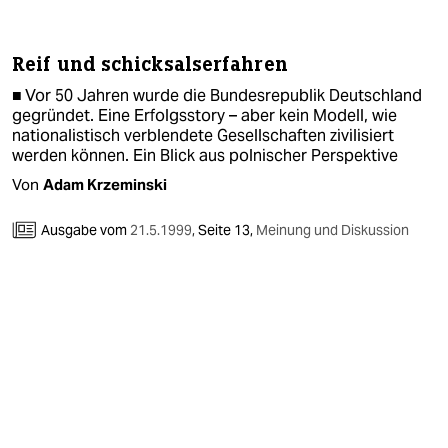
berlin
nord
Reif und schicksalserfahren
wahrheit
■ Vor 50 Jahren wurde die Bundesrepublik Deutschland
gegründet. Eine Erfolgsstory – aber kein Modell, wie
verlag
nationalistisch verblendete Gesellschaften zivilisiert
werden können. Ein Blick aus polnischer Perspektive
verlag
Von
Adam Krzeminski
veranstaltungen
Ausgabe vom
21.5.1999
,
Seite 13,
Meinung und Diskussion
shop
fragen & hilfe
unterstützen
abo
genossenschaft