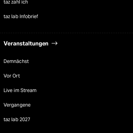
taz zahl ich
taz lab Infobrief
Veranstaltungen
Demnächst
Vor Ort
Live im Stream
Vergangene
taz lab 2027