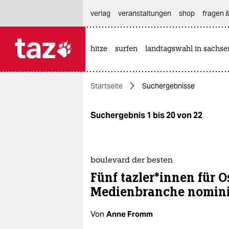
hautnavigation anspringen
hauptinhalt anspringen
footer anspringen
verlag
veranstaltungen
shop
fragen &
hitze
surfen
landtagswahl in sachse

taz zahl ich
taz zahl ich
Startseite
Suchergebnisse
themen
politik
Suchergebnis 1 bis 20 von 22
öko
gesellschaft
boulevard der besten
Fünf taz­le­r*in­nen für
kultur
Medienbranche nomini
sport
Von
Anne Fromm