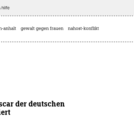
 hilfe
n-anhalt
gewalt gegen frauen
nahost-konflikt
 Oscar der deutschen
ert