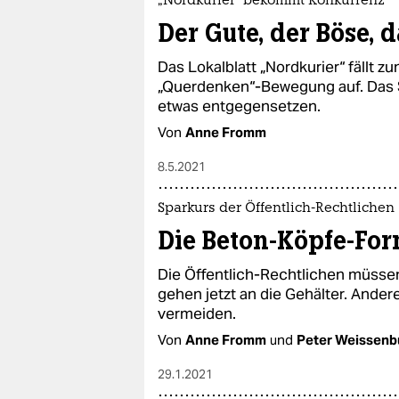
epaper login
„Nordkurier“ bekommt Konkurrenz
Der Gute, der Böse, 
Das Lokalblatt „Nordkurier“ fällt 
„Querdenken“-Bewegung auf. Das 
etwas entgegensetzen.
Von
Anne Fromm
8.5.2021
Sparkurs der Öffentlich-Rechtlichen
Die Beton-Köpfe-For
Die Öffentlich-Rechtlichen müsse
gehen jetzt an die Gehälter. Ander
vermeiden.
Von
Anne Fromm
und
Peter Weissenb
29.1.2021