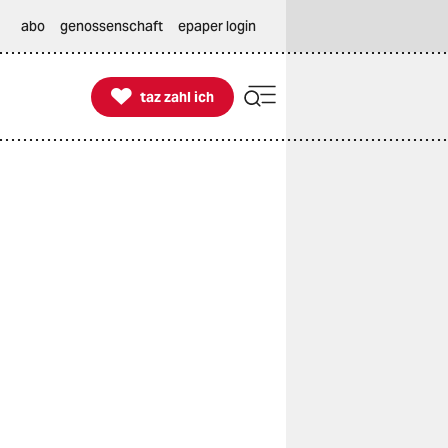
abo
genossenschaft
epaper login

taz zahl ich
taz zahl ich