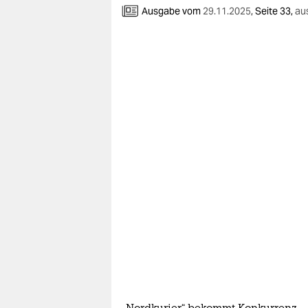
berlin
Ausgabe vom
29.11.2025
,
Seite 33,
au
nord
wahrheit
verlag
verlag
veranstaltungen
shop
fragen & hilfe
unterstützen
abo
genossenschaft