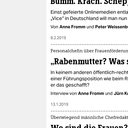
Bumm. Krach. Schep
Einst gefeierte Onlinemedien entl
„Vice“ in Deutschland will man nun
Von
Anne Fromm
und
Peter Weissenb
8.2.2019
Personalchefin über Frauenförderu
„Rabenmutter? Was s
In keinem anderen öffentlich-recht
einer Führungsposition wie beim R
er das geschafft?
Interview von
Anne Fromm
und
Jürn K
13.1.2019
Überwiegend männliche Chefredak