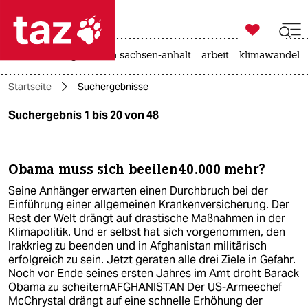

taz zahl ich
hitze
landtagswahl in sachsen-anhalt
arbeit
klimawandel

taz zahl ich
Startseite
Suchergebnisse
taz zahl ich
Suchergebnis 1 bis 20 von 48
themen
politik
Obama muss sich beeilen40.000 mehr?
öko
Seine Anhänger erwarten einen Durchbruch bei der
Einführung einer allgemeinen Krankenversicherung. Der
gesellschaft
Rest der Welt drängt auf drastische Maßnahmen in der
Klimapolitik. Und er selbst hat sich vorgenommen, den
Irakkrieg zu beenden und in Afghanistan militärisch
kultur
erfolgreich zu sein. Jetzt geraten alle drei Ziele in Gefahr.
Noch vor Ende seines ersten Jahres im Amt droht Barack
sport
Obama zu scheiternAFGHANISTAN Der US-Armeechef
McChrystal drängt auf eine schnelle Erhöhung der