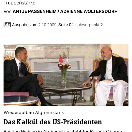
berlin
Truppenstärke
Von
ANTJE PASSENHEIM / ADRIENNE WOLTERSDORF
nord
Ausgabe vom
2.10.2009
,
Seite 04,
schwerpunkt 2
wahrheit
verlag
verlag
veranstaltungen
shop
fragen & hilfe
unterstützen
abo
Wiederaufbau Afghanistans
Das Kalkül des US-Präsidenten
genossenschaft
Bei den Wahlen in Afghanistan steht für Barack Obama