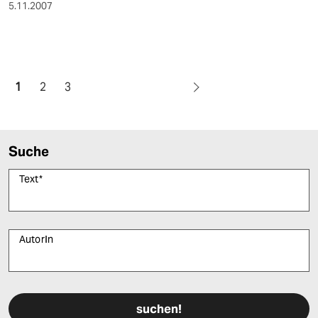
5.11.2007
1
2
3
Suche
Text
*
AutorIn
Bitte füllen Sie alle Pflichtfelder (*) aus, um fortfahren zu können.