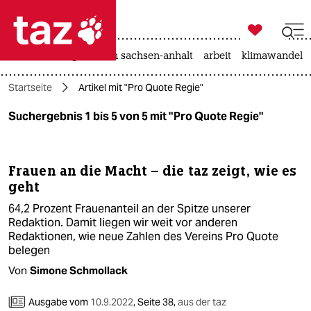

taz zahl ich
hitze
landtagswahl in sachsen-anhalt
arbeit
klimawandel

taz zahl ich
Startseite
Artikel mit "Pro Quote Regie"
taz zahl ich
Suchergebnis 1 bis 5 von 5 mit "Pro Quote Regie"
themen
politik
Frauen an die Macht – die taz zeigt, wie es
geht
öko
64,2 Prozent Frauenanteil an der Spitze unserer
gesellschaft
Redaktion. Damit liegen wir weit vor anderen
Redaktionen, wie neue Zahlen des Vereins Pro Quote
kultur
belegen
Von
Simone Schmollack
sport
Ausgabe vom
10.9.2022
,
Seite 38,
aus der taz