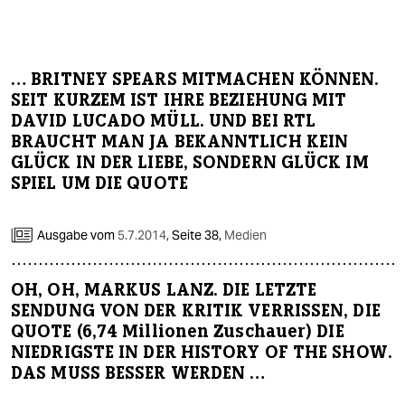
berlin
nord
… BRITNEY SPEARS MITMACHEN KÖNNEN.
wahrheit
SEIT KURZEM IST IHRE BEZIEHUNG MIT
DAVID LUCADO MÜLL. UND BEI RTL
verlag
BRAUCHT MAN JA BEKANNTLICH KEIN
verlag
GLÜCK IN DER LIEBE, SONDERN GLÜCK IM
SPIEL UM DIE QUOTE
veranstaltungen
shop
Ausgabe vom
5.7.2014
,
Seite 38,
Medien
fragen & hilfe
OH, OH, MARKUS LANZ. DIE LETZTE
unterstützen
SENDUNG VON DER KRITIK VERRISSEN, DIE
QUOTE (6,74 Millionen Zuschauer) DIE
abo
NIEDRIGSTE IN DER HISTORY OF THE SHOW.
DAS MUSS BESSER WERDEN …
genossenschaft