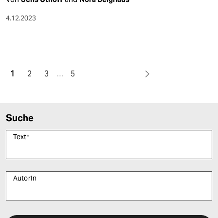
4.12.2023
1
2
3
…
5
Suche
Text
*
AutorIn
Bitte füllen Sie alle Pflichtfelder (*) aus, um fortfahren zu können.