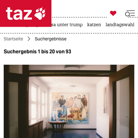

taz zahl ich
hitze
bergsteigen
usa unter trump
katzen
landtagswahl i

taz zahl ich
Startseite
Suchergebnisse
taz zahl ich
Suchergebnis 1 bis 20 von 93
themen
politik
öko
gesellschaft
kultur
sport