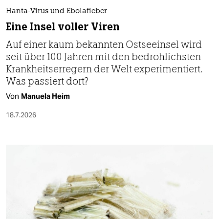
berlin
Hanta-Virus und Ebolafieber
nord
Eine Insel voller Viren
Auf einer kaum bekannten Ostseeinsel wird
wahrheit
seit über 100 Jahren mit den bedrohlichsten
verlag
Krankheitserregern der Welt experimentiert.
Was passiert dort?
verlag
Von
Manuela Heim
veranstaltungen
18.7.2026
shop
fragen & hilfe
unterstützen
abo
genossenschaft