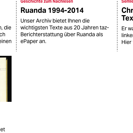
Geschichte zum Nachlesen
Semle
Ruanda 1994-2014
Chr
Tex
Unser Archiv bietet Ihnen die
, die
wichtigsten Texte aus 20 Jahren taz-
Er w
uch
Berichterstattung über Ruanda als
link
einen
ePaper an.
Hier 
net