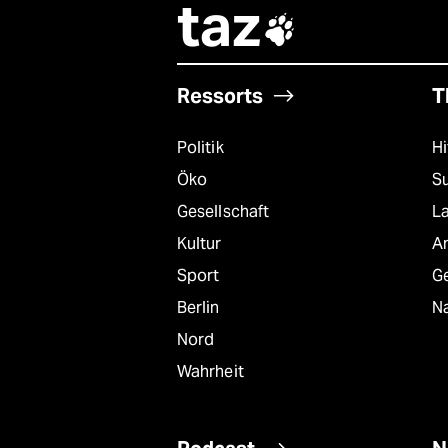
taz

Ressorts
T
Politik
Hi
Öko
S
Gesellschaft
L
Kultur
A
Sport
G
Berlin
Na
Nord
Wahrheit