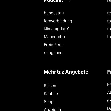
Podcast
N
bundestalk
t
fernverbindung
ta
klima update°
ta
Mauerecho
ta
Freie Rede
reingehen
Mehr taz Angebote
F
F
Reisen
A
Kantine
e
Shop
D
Anzeigen