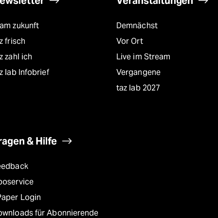
ewsletter
Veranstaltungen
eam zukunft
Demnächst
z frisch
Vor Ort
z zahl ich
Live im Stream
z lab Infobrief
Vergangene
taz lab 2027
ragen & Hilfe
eedback
boservice
Paper Login
ownloads für Abonnierende