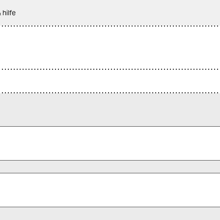
 hilfe
 alle Pflichtfelder (*) aus, um fortfahren zu können.