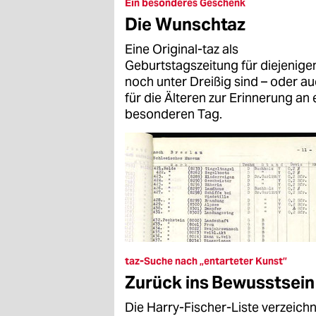
epaper login
Ein besonderes Geschenk
Die Wunschtaz
Eine Original-taz als
Geburtstagszeitung für diejenigen
noch unter Dreißig sind – oder a
für die Älteren zur Erinnerung an 
besonderen Tag.
taz-Suche nach „entarteter Kunst”
Zurück ins Bewusstsein
Die Harry-Fischer-Liste verzeich