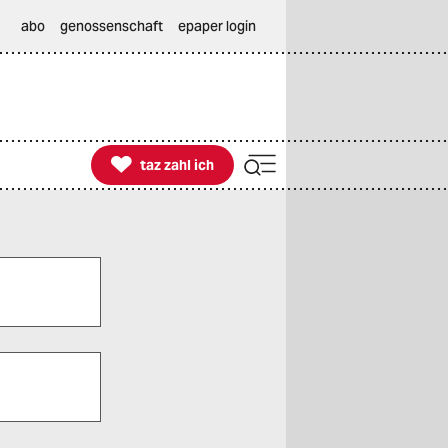
abo
genossenschaft
epaper login

taz zahl ich
taz zahl ich