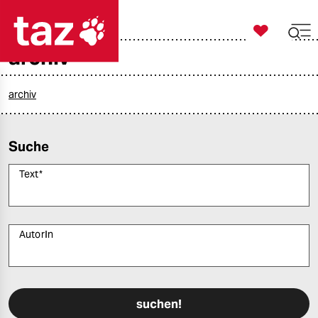

taz zahl ich
archiv

taz zahl ich
taz zahl ich
archiv
themen
Suche
politik
Text
*
öko
gesellschaft
AutorIn
kultur
Bitte füllen Sie alle Pflichtfelder (*) aus, um fortfahren zu können.
sport