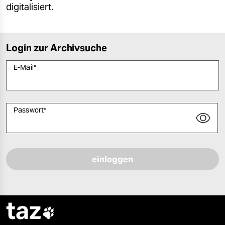
digitalisiert.
Login zur Archivsuche
E-Mail
*
Passwort
*
Bitte füllen Sie alle Pflichtfelder (*) aus, um fortfahren zu können.
taz
