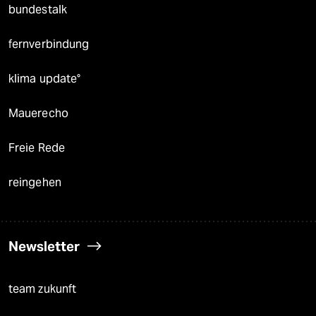
bundestalk
fernverbindung
klima update°
Mauerecho
Freie Rede
reingehen
Newsletter
team zukunft