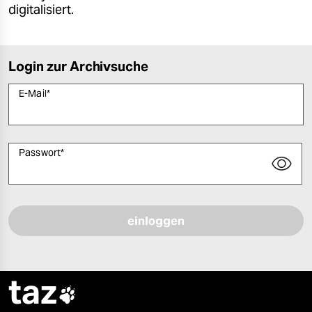
digitalisiert.
Login zur Archivsuche
E-Mail
*
Passwort
*
Bitte füllen Sie alle Pflichtfelder (*) aus, um fortfahren zu können.
taz
