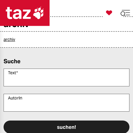

taz zahl ich
archiv

taz zahl ich
taz zahl ich
archiv
themen
Suche
politik
Text
*
öko
gesellschaft
AutorIn
kultur
Bitte füllen Sie alle Pflichtfelder (*) aus, um fortfahren zu können.
sport