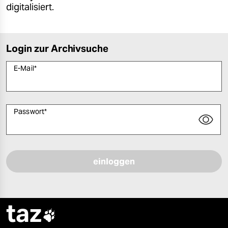
digitalisiert.
Login zur Archivsuche
E-Mail
*
Passwort
*
Bitte füllen Sie alle Pflichtfelder (*) aus, um fortfahren zu können.
taz
