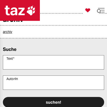

taz zahl ich
archiv

taz zahl ich
taz zahl ich
archiv
themen
Suche
politik
Text
*
öko
gesellschaft
AutorIn
kultur
Bitte füllen Sie alle Pflichtfelder (*) aus, um fortfahren zu können.
sport