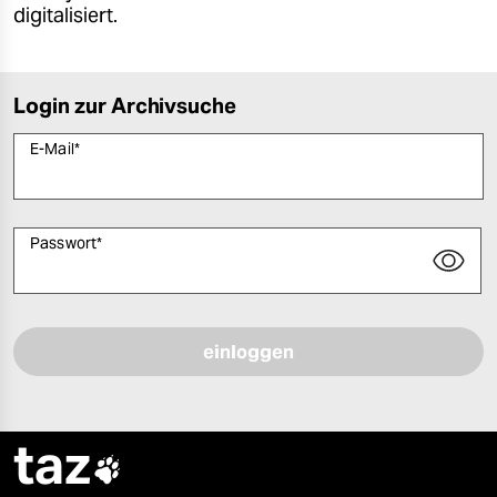
digitalisiert.
Login zur Archivsuche
E-Mail
*
Passwort
*
Bitte füllen Sie alle Pflichtfelder (*) aus, um fortfahren zu können.
taz
