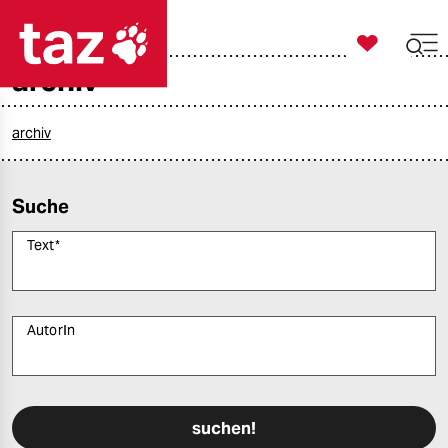

taz zahl ich
archiv

taz zahl ich
taz zahl ich
archiv
themen
Suche
politik
Text
*
öko
gesellschaft
AutorIn
kultur
Bitte füllen Sie alle Pflichtfelder (*) aus, um fortfahren zu können.
sport