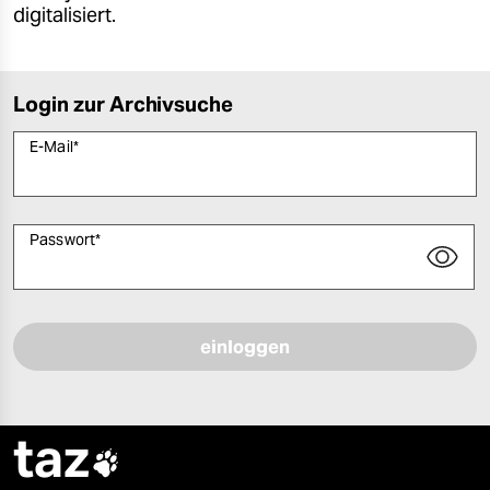
digitalisiert.
Login zur Archivsuche
E-Mail
*
Passwort
*
Bitte füllen Sie alle Pflichtfelder (*) aus, um fortfahren zu können.
taz
