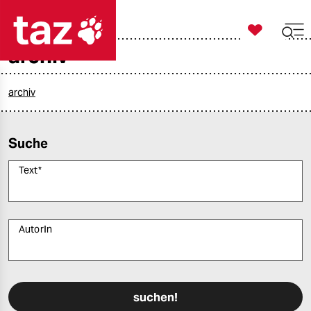

taz zahl ich
archiv

taz zahl ich
taz zahl ich
archiv
themen
Suche
politik
Text
*
öko
gesellschaft
AutorIn
kultur
Bitte füllen Sie alle Pflichtfelder (*) aus, um fortfahren zu können.
sport