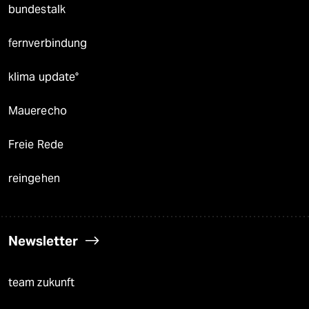
bundestalk
fernverbindung
klima update°
Mauerecho
Freie Rede
reingehen
Newsletter
team zukunft