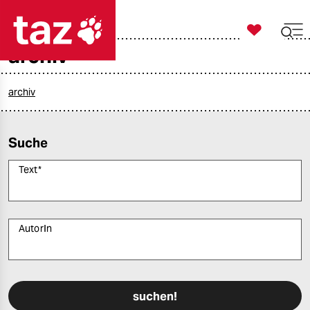

taz zahl ich
archiv

taz zahl ich
taz zahl ich
archiv
themen
Suche
politik
Text
*
öko
gesellschaft
AutorIn
kultur
Bitte füllen Sie alle Pflichtfelder (*) aus, um fortfahren zu können.
sport