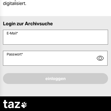
digitalisiert.
Login zur Archivsuche
E-Mail
*
Passwort
*
Bitte füllen Sie alle Pflichtfelder (*) aus, um fortfahren zu können.
taz
