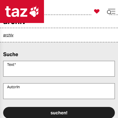

taz zahl ich
archiv

taz zahl ich
taz zahl ich
archiv
themen
Suche
politik
Text
*
öko
gesellschaft
AutorIn
kultur
Bitte füllen Sie alle Pflichtfelder (*) aus, um fortfahren zu können.
sport