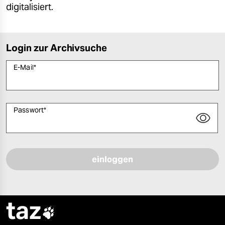
digitalisiert.
Login zur Archivsuche
E-Mail
*
Passwort
*
Bitte füllen Sie alle Pflichtfelder (*) aus, um fortfahren zu können.
taz
