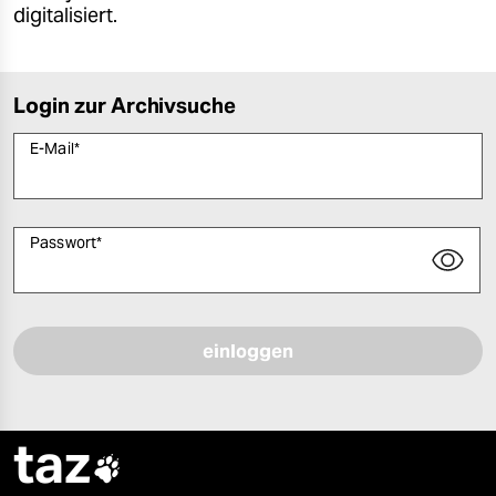
digitalisiert.
Login zur Archivsuche
E-Mail
*
Passwort
*
Bitte füllen Sie alle Pflichtfelder (*) aus, um fortfahren zu können.
taz
