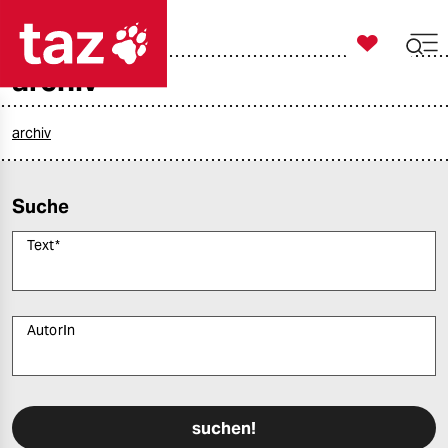

taz zahl ich
archiv

taz zahl ich
taz zahl ich
archiv
themen
Suche
politik
Text
*
öko
gesellschaft
AutorIn
kultur
Bitte füllen Sie alle Pflichtfelder (*) aus, um fortfahren zu können.
sport