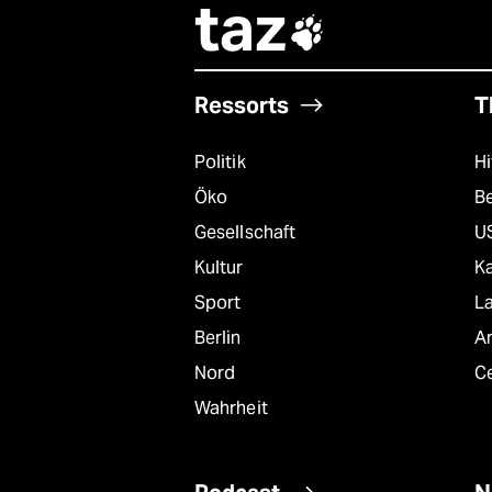
taz

Ressorts
T
Politik
Hi
Öko
B
Gesellschaft
U
Kultur
K
Sport
L
Berlin
A
Nord
C
Wahrheit