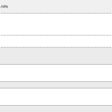
 hilfe
 alle Pflichtfelder (*) aus, um fortfahren zu können.