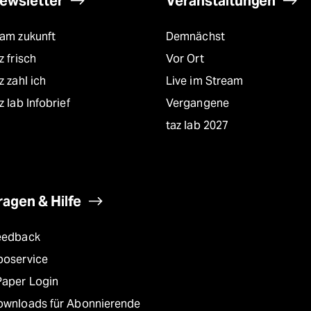
ewsletter
Veranstaltungen
eam zukunft
Demnächst
z frisch
Vor Ort
z zahl ich
Live im Stream
z lab Infobrief
Vergangene
taz lab 2027
ragen & Hilfe
eedback
boservice
Paper Login
ownloads für Abonnierende