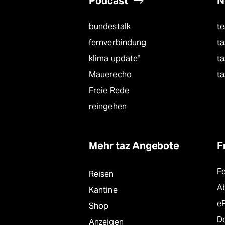
Podcast
N
bundestalk
t
fernverbindung
ta
klima update°
ta
Mauerecho
ta
Freie Rede
reingehen
Mehr taz Angebote
F
F
Reisen
A
Kantine
e
Shop
D
Anzeigen