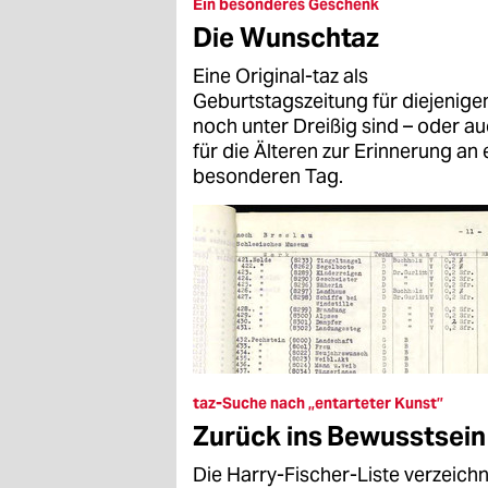
epaper login
Ein besonderes Geschenk
Die Wunschtaz
Eine Original-taz als
Geburtstagszeitung für diejenigen
noch unter Dreißig sind – oder a
für die Älteren zur Erinnerung an 
besonderen Tag.
taz-Suche nach „entarteter Kunst”
Zurück ins Bewusstsein
Die Harry-Fischer-Liste verzeich