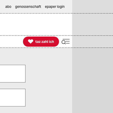
abo
genossenschaft
epaper login

taz zahl ich
taz zahl ich