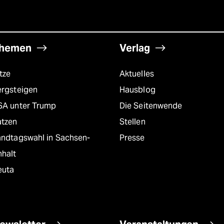
hemen
Verlag
tze
Aktuelles
ergsteigen
Hausblog
SA unter Trump
Die Seitenwende
atzen
Stellen
andtagswahl in Sachsen-
Presse
nhalt
euta