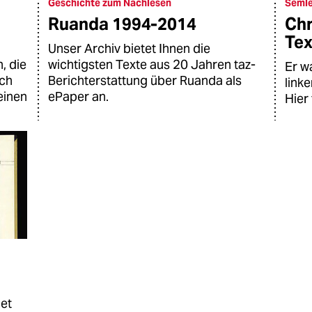
Geschichte zum Nachlesen
Semle
Ruanda 1994-2014
Chr
Tex
Unser Archiv bietet Ihnen die
, die
wichtigsten Texte aus 20 Jahren taz-
Er w
uch
Berichterstattung über Ruanda als
link
einen
ePaper an.
Hier 
net