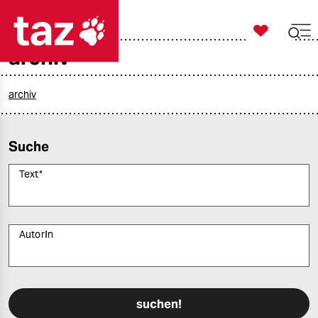

taz zahl ich
archiv

taz zahl ich
taz zahl ich
archiv
themen
Suche
politik
Text
*
öko
gesellschaft
AutorIn
kultur
Bitte füllen Sie alle Pflichtfelder (*) aus, um fortfahren zu können.
sport