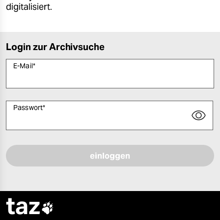
digitalisiert.
Login zur Archivsuche
E-Mail
*
Passwort
*
Bitte füllen Sie alle Pflichtfelder (*) aus, um fortfahren zu können.
taz
