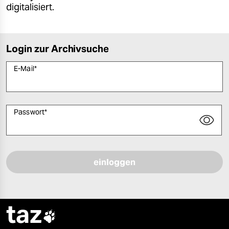
digitalisiert.
Login zur Archivsuche
E-Mail
*
Passwort
*
Bitte füllen Sie alle Pflichtfelder (*) aus, um fortfahren zu können.
taz
