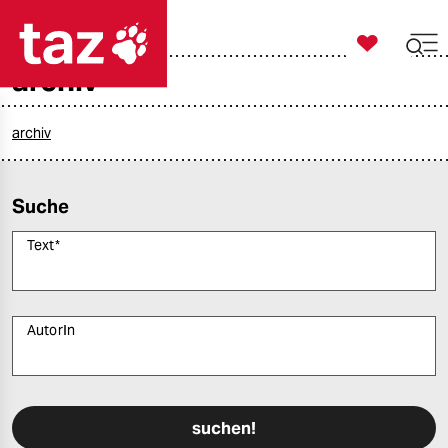

taz zahl ich
archiv

taz zahl ich
taz zahl ich
archiv
themen
Suche
politik
Text
*
öko
gesellschaft
AutorIn
kultur
Bitte füllen Sie alle Pflichtfelder (*) aus, um fortfahren zu können.
sport