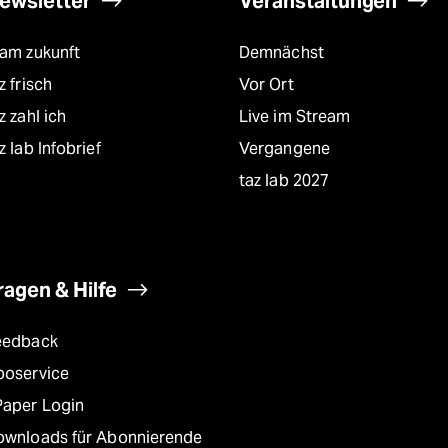
ewsletter
Veranstaltungen
eam zukunft
Demnächst
z frisch
Vor Ort
z zahl ich
Live im Stream
z lab Infobrief
Vergangene
taz lab 2027
ragen & Hilfe
eedback
boservice
Paper Login
ownloads für Abonnierende