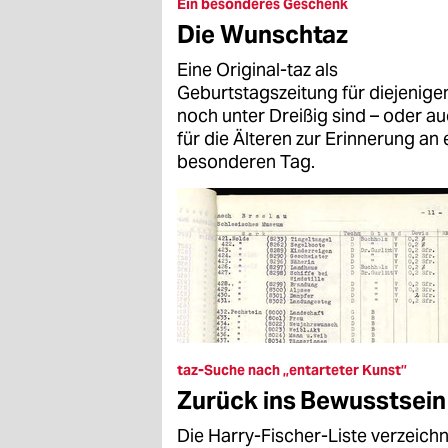
epaper login
Ein besonderes Geschenk
Die Wunschtaz
Eine Original-taz als
Geburtstagszeitung für diejenigen
noch unter Dreißig sind – oder a
für die Älteren zur Erinnerung an 
besonderen Tag.
taz-Suche nach „entarteter Kunst”
Zurück ins Bewusstsein
Die Harry-Fischer-Liste verzeich