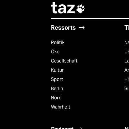
taz

Ressorts
T
Politik
Na
Öko
U
Gesellschaft
L
Kultur
A
Sport
Hi
Berlin
S
Nord
Wahrheit