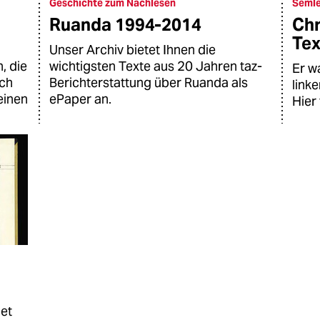
Geschichte zum Nachlesen
Semle
Ruanda 1994-2014
Chr
Tex
Unser Archiv bietet Ihnen die
, die
wichtigsten Texte aus 20 Jahren taz-
Er w
uch
Berichterstattung über Ruanda als
link
einen
ePaper an.
Hier 
net