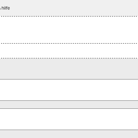
 hilfe
 alle Pflichtfelder (*) aus, um fortfahren zu können.