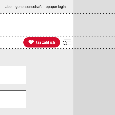
abo
genossenschaft
epaper login

taz zahl ich
taz zahl ich