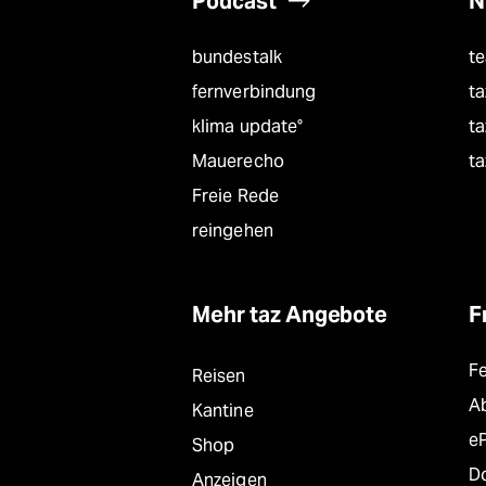
Podcast
N
bundestalk
t
fernverbindung
ta
klima update°
ta
Mauerecho
ta
Freie Rede
reingehen
Mehr taz Angebote
F
F
Reisen
A
Kantine
e
Shop
D
Anzeigen