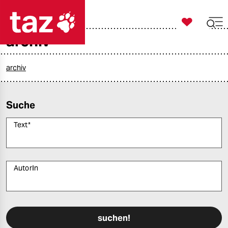

taz zahl ich
archiv

taz zahl ich
taz zahl ich
archiv
themen
Suche
politik
Text
*
öko
gesellschaft
AutorIn
kultur
Bitte füllen Sie alle Pflichtfelder (*) aus, um fortfahren zu können.
sport