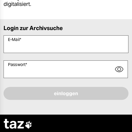
digitalisiert.
Login zur Archivsuche
E-Mail
*
Passwort
*
Bitte füllen Sie alle Pflichtfelder (*) aus, um fortfahren zu können.
taz
