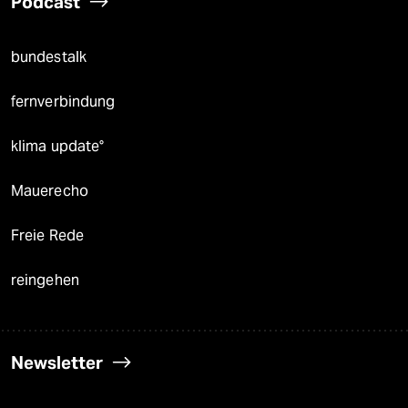
Podcast
bundestalk
fernverbindung
klima update°
Mauerecho
Freie Rede
reingehen
Newsletter