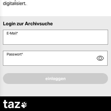
digitalisiert.
Login zur Archivsuche
E-Mail
*
Passwort
*
Bitte füllen Sie alle Pflichtfelder (*) aus, um fortfahren zu können.
taz
