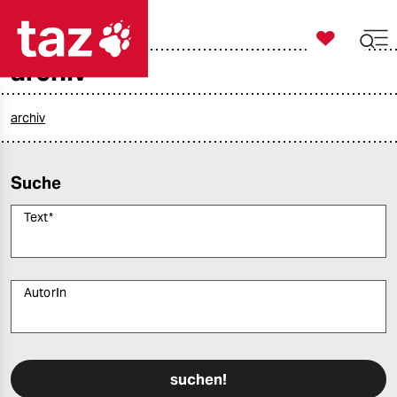

taz zahl ich
archiv

taz zahl ich
taz zahl ich
archiv
themen
Suche
politik
Text
*
öko
gesellschaft
AutorIn
kultur
Bitte füllen Sie alle Pflichtfelder (*) aus, um fortfahren zu können.
sport