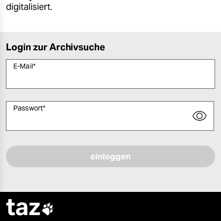
digitalisiert.
Login zur Archivsuche
E-Mail
*
Passwort
*
Bitte füllen Sie alle Pflichtfelder (*) aus, um fortfahren zu können.
taz
