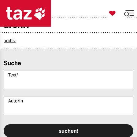

taz zahl ich
archiv

taz zahl ich
taz zahl ich
archiv
themen
Suche
politik
Text
*
öko
gesellschaft
AutorIn
kultur
Bitte füllen Sie alle Pflichtfelder (*) aus, um fortfahren zu können.
sport