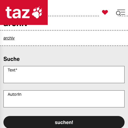

taz zahl ich
archiv

taz zahl ich
taz zahl ich
archiv
themen
Suche
politik
Text
*
öko
gesellschaft
AutorIn
kultur
Bitte füllen Sie alle Pflichtfelder (*) aus, um fortfahren zu können.
sport