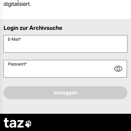
digitalisiert.
Login zur Archivsuche
E-Mail
*
Passwort
*
Bitte füllen Sie alle Pflichtfelder (*) aus, um fortfahren zu können.
taz
