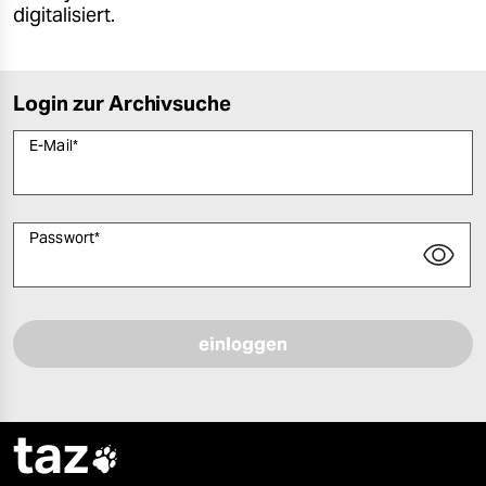
digitalisiert.
Login zur Archivsuche
E-Mail
*
Passwort
*
Bitte füllen Sie alle Pflichtfelder (*) aus, um fortfahren zu können.
taz
