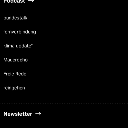
Podcast
bundestalk
fernverbindung
klima update°
Mauerecho
Freie Rede
reingehen
Newsletter