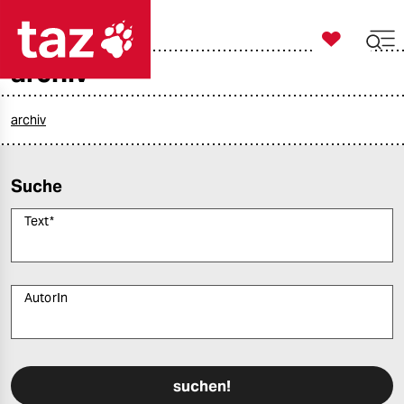

taz zahl ich
archiv

taz zahl ich
taz zahl ich
archiv
themen
Suche
politik
Text
*
öko
gesellschaft
AutorIn
kultur
Bitte füllen Sie alle Pflichtfelder (*) aus, um fortfahren zu können.
sport