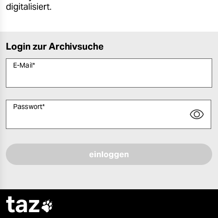
digitalisiert.
Login zur Archivsuche
E-Mail
*
Passwort
*
Bitte füllen Sie alle Pflichtfelder (*) aus, um fortfahren zu können.
taz
