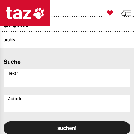

taz zahl ich
archiv

taz zahl ich
taz zahl ich
archiv
themen
Suche
politik
Text
*
öko
gesellschaft
AutorIn
kultur
Bitte füllen Sie alle Pflichtfelder (*) aus, um fortfahren zu können.
sport