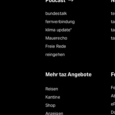
Podcast
N
bundestalk
t
fernverbindung
ta
klima update°
ta
Mauerecho
ta
Freie Rede
reingehen
Mehr taz Angebote
F
F
Reisen
A
Kantine
e
Shop
D
Anzeigen