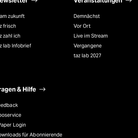
ewsletter
Veranstaltungen
eam zukunft
Demnächst
z frisch
Vor Ort
z zahl ich
Live im Stream
z lab Infobrief
Vergangene
taz lab 2027
ragen & Hilfe
eedback
boservice
Paper Login
ownloads für Abonnierende