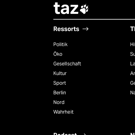
taz

Ressorts
T
Politik
Hi
Öko
S
Gesellschaft
L
Kultur
A
Sport
G
Berlin
Na
Nord
Wahrheit