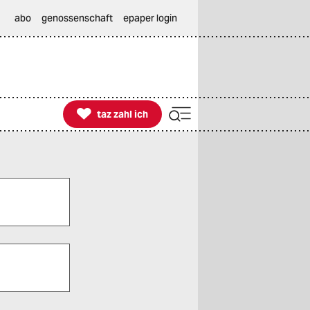
abo
genossenschaft
epaper login

taz zahl ich
taz zahl ich