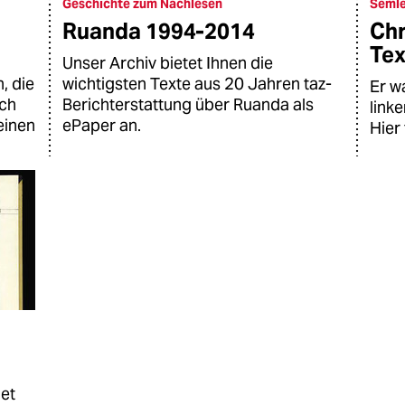
Geschichte zum Nachlesen
Semle
Ruanda 1994-2014
Chr
Tex
Unser Archiv bietet Ihnen die
, die
wichtigsten Texte aus 20 Jahren taz-
Er w
uch
Berichterstattung über Ruanda als
link
einen
ePaper an.
Hier 
net