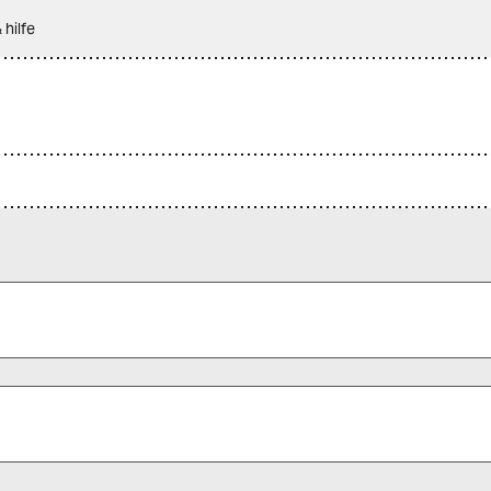
 hilfe
 alle Pflichtfelder (*) aus, um fortfahren zu können.