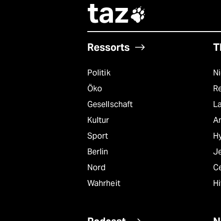
taz

Ressorts
T
Politik
N
Öko
R
Gesellschaft
L
Kultur
A
Sport
Hy
Berlin
J
Nord
C
Wahrheit
Hi