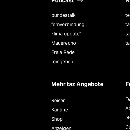
Podcast
N
bundestalk
t
fernverbindung
ta
klima update°
ta
Mauerecho
ta
Freie Rede
reingehen
Mehr taz Angebote
F
F
Reisen
A
Kantine
e
Shop
D
Anzeigen