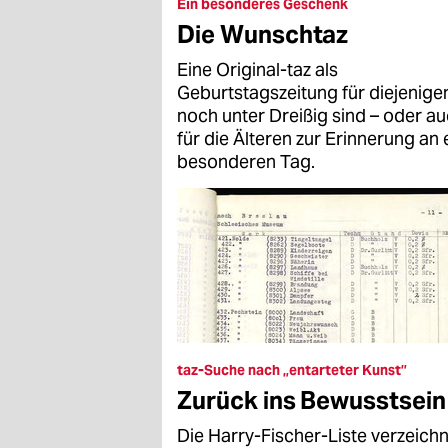
epaper login
Ein besonderes Geschenk
Die Wunschtaz
Eine Original-taz als
Geburtstagszeitung für diejenigen
noch unter Dreißig sind – oder a
für die Älteren zur Erinnerung an 
besonderen Tag.
taz-Suche nach „entarteter Kunst”
Zurück ins Bewusstsein
Die Harry-Fischer-Liste verzeich