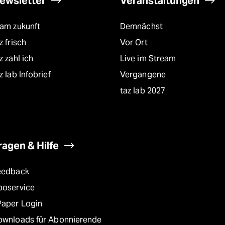
ewsletter
Veranstaltungen
eam zukunft
Demnächst
z frisch
Vor Ort
z zahl ich
Live im Stream
z lab Infobrief
Vergangene
taz lab 2027
ragen & Hilfe
eedback
boservice
Paper Login
ownloads für Abonnierende