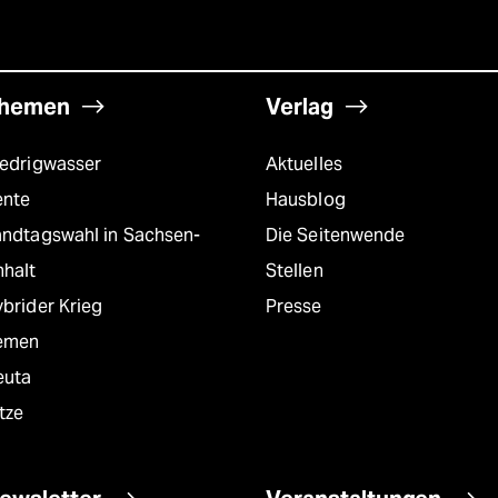
hemen
Verlag
iedrigwasser
Aktuelles
ente
Hausblog
andtagswahl in Sachsen-
Die Seitenwende
nhalt
Stellen
brider Krieg
Presse
emen
euta
tze