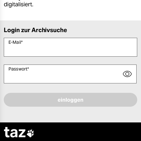
digitalisiert.
Login zur Archivsuche
E-Mail
*
Passwort
*
Bitte füllen Sie alle Pflichtfelder (*) aus, um fortfahren zu können.
taz
