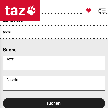

taz zahl ich
archiv

taz zahl ich
taz zahl ich
archiv
themen
Suche
politik
Text
*
öko
gesellschaft
AutorIn
kultur
Bitte füllen Sie alle Pflichtfelder (*) aus, um fortfahren zu können.
sport