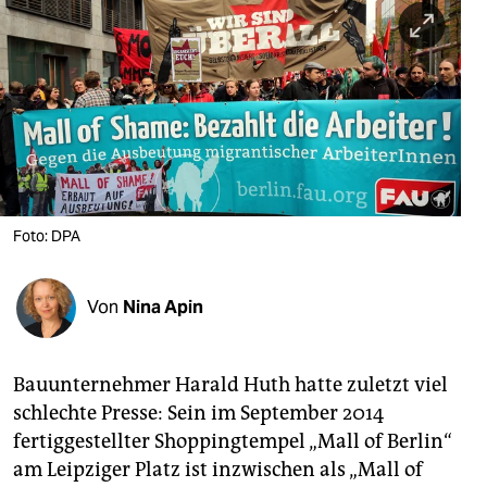
berlin
nord
wahrheit
verlag
verlag
veranstaltungen
Foto: DPA
shop
Von
Nina Apin
fragen & hilfe
unterstützen
Bauunternehmer Harald Huth hatte zuletzt viel
abo
schlechte Presse: Sein im September 2014
fertiggestellter Shoppingtempel „Mall of Berlin“
genossenschaft
am Leipziger Platz ist inzwischen als „Mall of