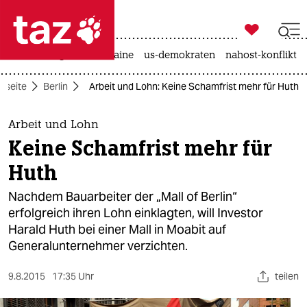

taz zahl ich
hitze
krieg in der ukraine
us-demokraten
nahost-konflikt

taz zahl ich
rtseite
Berlin
Arbeit und Lohn: Keine Schamfrist mehr für Huth
taz zahl ich
themen
Arbeit und Lohn
Keine Schamfrist mehr für
politik
Huth
öko
Nachdem Bauarbeiter der „Mall of Berlin“
erfolgreich ihren Lohn einklagten, will Investor
gesellschaft
Harald Huth bei einer Mall in Moabit auf
Generalunternehmer verzichten.
kultur
sport
9.8.2015
17:35 Uhr
teilen