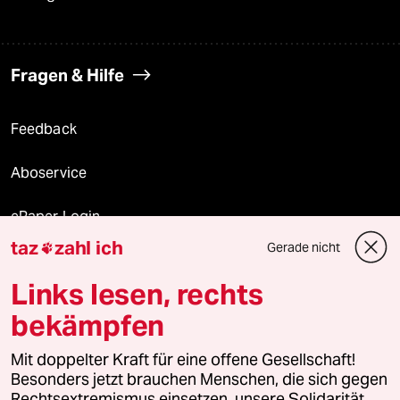
Fragen & Hilfe
Feedback
Aboservice
ePaper Login
taz
zahl ich
Gerade nicht

Downloads für Abonnierende
Links lesen, rechts
bekämpfen
© 2026 taz Verlags und Vertriebs GmbH
Mit doppelter Kraft für eine offene Gesellschaft!
Alle Rechte vorbehalten. Bei rechtlichen Fragen oder für Genehmigungen
wenden Sie sich bitte an
lizenzen@taz.de
Besonders jetzt brauchen Menschen, die sich gegen
Rechtsextremismus einsetzen, unsere Solidarität.