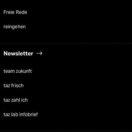
Freie Rede
reingehen
Newsletter
team zukunft
taz frisch
taz zahl ich
taz lab Infobrief