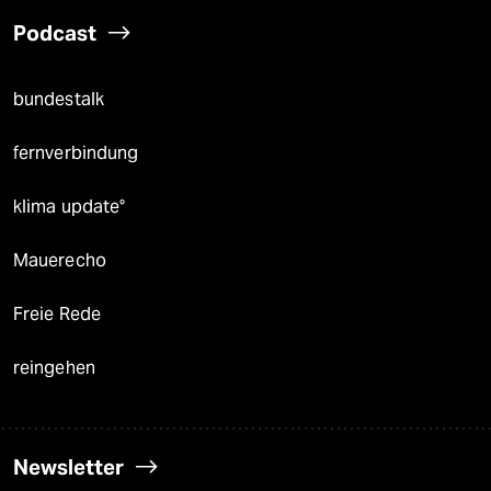
Podcast
bundestalk
fernverbindung
klima update°
Mauerecho
Freie Rede
reingehen
Newsletter