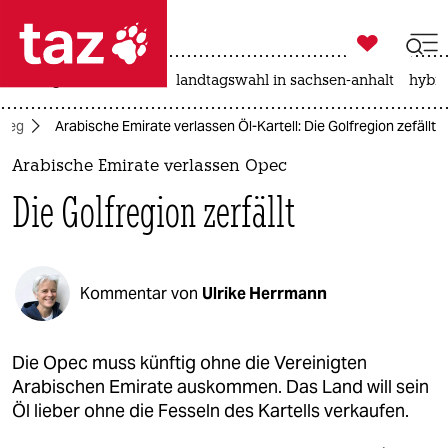

taz zahl ich
niedrigwasser
rente
landtagswahl in sachsen-anhalt
hybri

taz zahl ich
rieg
Arabische Emirate verlassen Öl-Kartell: Die Golfregion zefällt
taz zahl ich
Arabische Emirate verlassen Opec
themen
Die Golfregion zerfällt
politik
öko
Kommentar von
Ulrike Herrmann
gesellschaft
kultur
Die Opec muss künftig ohne die Vereinigten
Arabischen Emirate auskommen. Das Land will sein
sport
Öl lieber ohne die Fesseln des Kartells verkaufen.