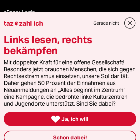
ePaper Login
taz
zahl ich
Gerade nicht

Downloads für Abonnierende
Links lesen, rechts
bekämpfen
© 2026 taz Verlags und Vertriebs GmbH
Mit doppelter Kraft für eine offene Gesellschaft!
Alle Rechte vorbehalten. Bei rechtlichen Fragen oder für Genehmigungen
wenden Sie sich bitte an
lizenzen@taz.de
Besonders jetzt brauchen Menschen, die sich gegen
Rechtsextremismus einsetzen, unsere Solidarität.
Daher gehen 50 Prozent der Einnahmen aus
Feedback
Redaktionsstatut
Kommune-Richtlinien
KI-
Neuanmeldungen an „Alles beginnt im Zentrum“ –
eine Kampagne, die bedrohte linke Kulturzentren
Leitlinie
Informant
Datenschutz
Impressum
AGB
und Jugendorte unterstützt. Sind Sie dabei?
Seitenwende
Einwilligungen widerrufen (Ads)

Ja, ich will
Schon dabei!