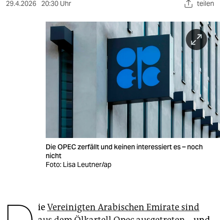
berlin
29.4.2026
20:30 Uhr
teilen
nord
wahrheit
verlag
verlag
veranstaltungen
shop
fragen & hilfe
Die OPEC zerfällt und keinen interessiert es – noch
nicht
unterstützen
Foto: Lisa Leutner/ap
abo
genossenschaft
ie
Vereinigten Arabischen Emirate sind
aus dem Ölkartell Opec ausgetreten
– und