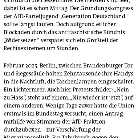
sich durch die Hessenhalle. Die meisten sind leer,
dabei ist es schon Mittag. Der Gründungskongress
der AfD-Parteijugend „Generation Deutschland“
sollte längst laufen. Doch aufgrund etlicher
Blockaden durch das antifaschistische Bündnis
„Widersetzen“ verspätet sich ein Großteil der
Rechtsextremen um Stunden.
Februar 2025, Berlin, zwischen Brandenburger Tor
und Siegessäule halten Zehntausende ihre Handys
in die Nachtluft, die Taschenlampen eingeschaltet.
Ein Lichtermeer. Auch hier Protestschilder: „Nein
zu Hass“, steht auf einem. „Nie wieder ist jetzt“, auf
einem anderen. Wenige Tage zuvor hatte die Union
erstmals im Bundestag versucht, einen Antrag
mithilfe von Stimmen der AfD-Fraktion
durchzuboxen – zur Verschärfung der
Migrationspolitik. Ein Tabubruch, gegen den