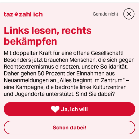
Gegen strukturelle Probleme
taz
zahl ich
Gerade nicht

Eine bessere Antifa
Antifaschistische Strukturen in Deutschland haben einige
Links lesen, rechts
Leerstellen. Drei Versuche es besser zu machen in
bekämpfen
Freiburg, Leipzig und Berlin.
Von
Lilly Schröder
und
Ann Toma-Toader
Mit doppelter Kraft für eine offene Gesellschaft!
Besonders jetzt brauchen Menschen, die sich gegen
Rechtsextremismus einsetzen, unsere Solidarität.
Daher gehen 50 Prozent der Einnahmen aus
Neuanmeldungen an „Alles beginnt im Zentrum“ –
eine Kampagne, die bedrohte linke Kulturzentren
und Jugendorte unterstützt. Sind Sie dabei?

Ja, ich will
Schon dabei!