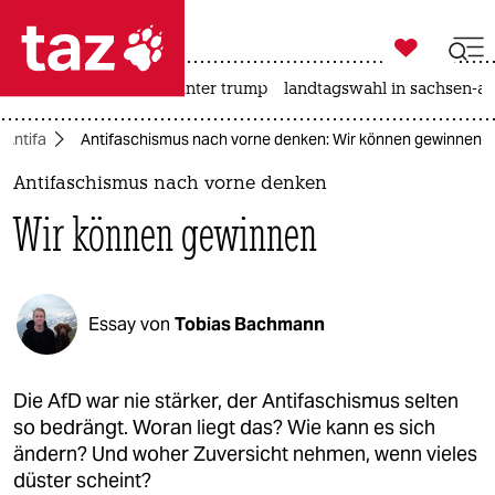

taz zahl ich
nahost-konflikt
usa unter trump
landtagswahl in sachsen-an

taz zahl ich
Antifa
Antifaschismus nach vorne denken: Wir können gewinnen
taz zahl ich
Antifaschismus nach vorne denken
themen
Wir können gewinnen
politik
öko
Essay von
Tobias Bachmann
gesellschaft
kultur
Die AfD war nie stärker, der Antifaschismus selten
so bedrängt. Woran liegt das? Wie kann es sich
sport
ändern? Und woher Zuversicht nehmen, wenn vieles
düster scheint?