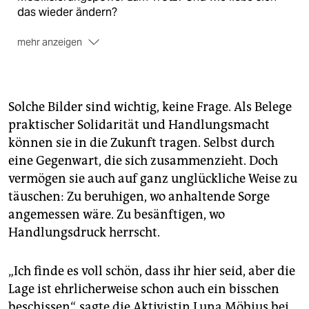
das wieder ändern?
mehr anzeigen
Alle Texte des Schwerpunkts lesen Sie ganz ohne
Paywall hier:
taz.de/antifa
. Am Samstag werden wir
mit einem Live-Ticker auf taz.de über die
„widersetzen“-Proteste und dem AfD-Parteitag
Solche Bilder sind wichtig, keine Frage. Als Belege
berichten.
praktischer Solidarität und Handlungsmacht
können sie in die Zukunft tragen. Selbst durch
Mehr als 50.000 freiwillige Un­ter­stüt­ze­r*in­nen
ermöglichen, dass die taz frei für alle ist. Damit das so
eine Gegenwart, die sich zusammenzieht. Doch
bleibt, brauchen wir auch Ihre Unterstützung. Schon
vermögen sie auch auf ganz unglückliche Weise zu
ein kleiner Beitrag hilft.
Fördern Sie jetzt den taz-
täuschen: Zu beruhigen, wo anhaltende Sorge
Journalismus!
angemessen wäre. Zu besänftigen, wo
Handlungsdruck herrscht.
„Ich finde es voll schön, dass ihr hier seid, aber die
Lage ist ehrlicherweise schon auch ein bisschen
beschissen“, sagte die Aktivistin Luna Möbius bei