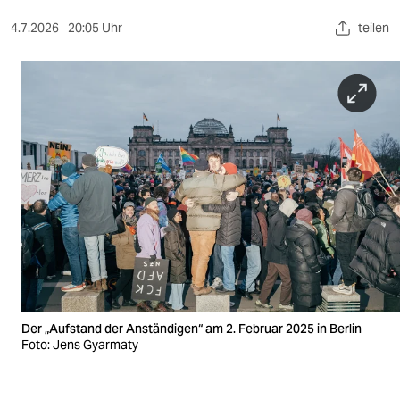
berlin
4.7.2026
20:05 Uhr
teilen
nord
wahrheit
verlag
verlag
veranstaltungen
shop
fragen & hilfe
unterstützen
Der „Aufstand der Anständigen“ am 2. Februar 2025 in Berlin
abo
Foto: Jens Gyarmaty
genossenschaft