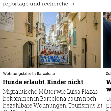
reportage und recherche
Wohnungskrise in Barcelona
So
Hunde erlaubt, Kinder nicht
W
w
Migrantische Mütter wie Luisa Plazas
bekommen in Barcelona kaum noch
U
bezahlbare Wohnungen. Tourismus ist
p