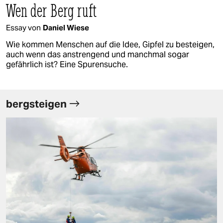
berlin
Wen der Berg ruft
nord
Essay von
Daniel Wiese
wahrheit
Wie kommen Menschen auf die Idee, Gipfel zu besteigen,
auch wenn das anstrengend und manchmal sogar
gefährlich ist? Eine Spurensuche.
verlag
verlag
bergsteigen
veranstaltungen
shop
fragen & hilfe
unterstützen
abo
genossenschaft