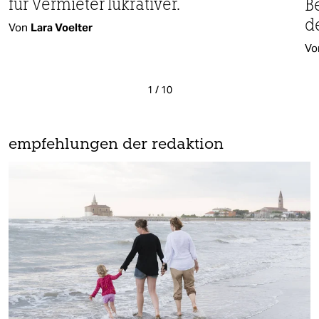
für Vermieter lukrativer.
Be
d
Von
Lara Voelter
Vo
1
/
10
empfehlungen der redaktion