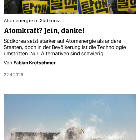
berlin
nord
Atomenergie in Südkorea
wahrheit
Atomkraft? Jein, danke!
Südkorea setzt stärker auf Atomenergie als andere
verlag
Staaten, doch in der Bevölkerung ist die Technologie
umstritten. Nur: Alternativen sind schwierig.
verlag
Von
Fabian Kretschmer
veranstaltungen
22.4.2026
shop
fragen & hilfe
unterstützen
abo
genossenschaft