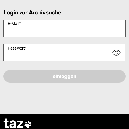
Login zur Archivsuche
E-Mail
*
Passwort
*
Bitte füllen Sie alle Pflichtfelder (*) aus, um fortfahren zu können.
taz
