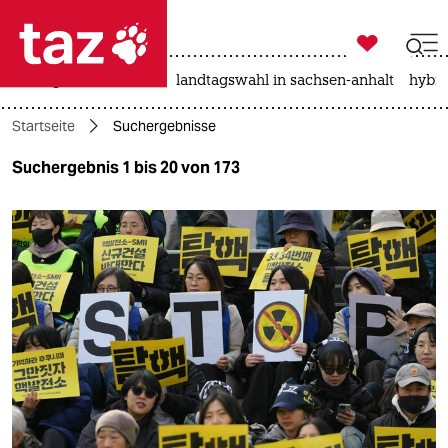

taz zahl ich
niedrigwasser
rente
landtagswahl in sachsen-anhalt
hybri

taz zahl ich
Startseite
Suchergebnisse
taz zahl ich
Suchergebnis 1 bis 20 von 173
themen
politik
öko
gesellschaft
kultur
sport