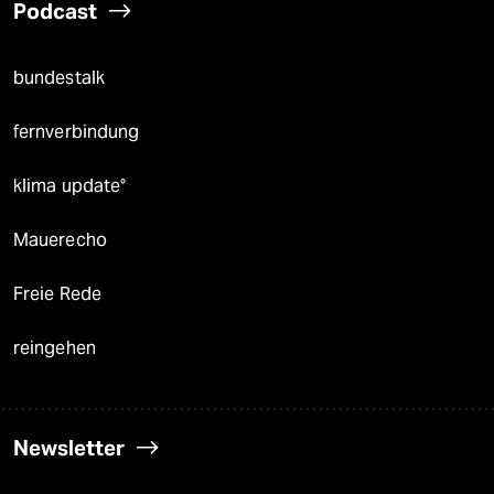
Podcast
bundestalk
fernverbindung
klima update°
Mauerecho
Freie Rede
reingehen
Newsletter